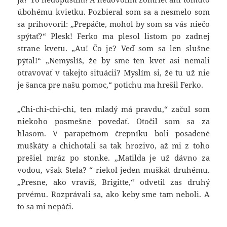
úbohému kvietku. Pozbieral som sa a nesmelo som
sa prihovoril: „Prepáčte, mohol by som sa vás niečo
spýtať?“ Plesk! Ferko ma plesol listom po zadnej
strane kvetu. „Au! Čo je? Veď som sa len slušne
pýtal!“ „Nemyslíš, že by sme ten kvet asi nemali
otravovať v takejto situácii? Myslím si, že tu už nie
je šanca pre našu pomoc,“ potichu ma hrešil Ferko.
„Chi-chi-chi-chi, ten mladý má pravdu,“ začul som
niekoho posmešne povedať. Otočil som sa za
hlasom. V parapetnom črepníku boli posadené
muškáty a chichotali sa tak hrozivo, až mi z toho
prešiel mráz po stonke. „Matilda je už dávno za
vodou, však Stela? “ riekol jeden muškát druhému.
„Presne, ako vravíš, Brigitte,“ odvetil zas druhý
prvému. Rozprávali sa, ako keby sme tam neboli. A
to sa mi nepáči.