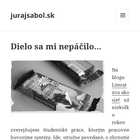
jurajsabol.sk
MENU
A
WIDGETY
Dielo sa mi nepáčilo…
Na
blogu
Literat
úra ako
sieť
už
niekoľk
o
rokov
zverejňujem študentské práce, ktorým pracovne
hovoríme
syntézy
. Ide, stručne povedané, o zhrnutie