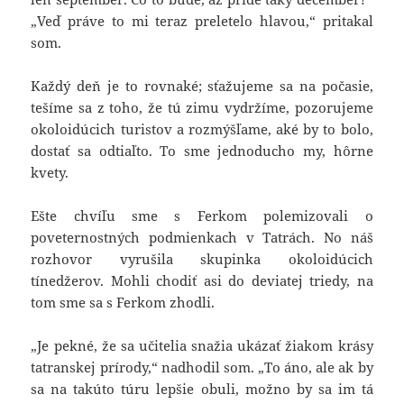
„Veď práve to mi teraz preletelo hlavou,“ pritakal
som.
Každý deň je to rovnaké; sťažujeme sa na počasie,
tešíme sa z toho, že tú zimu vydržíme, pozorujeme
okoloidúcich turistov a rozmýšľame, aké by to bolo,
dostať sa odtiaľto. To sme jednoducho my, hôrne
kvety.
Ešte chvíľu sme s Ferkom polemizovali o
poveternostných podmienkach v Tatrách. No náš
rozhovor vyrušila skupinka okoloidúcich
tínedžerov. Mohli chodiť asi do deviatej triedy, na
tom sme sa s Ferkom zhodli.
„Je pekné, že sa učitelia snažia ukázať žiakom krásy
tatranskej prírody,“ nadhodil som. „To áno, ale ak by
sa na takúto túru lepšie obuli, možno by sa im tá