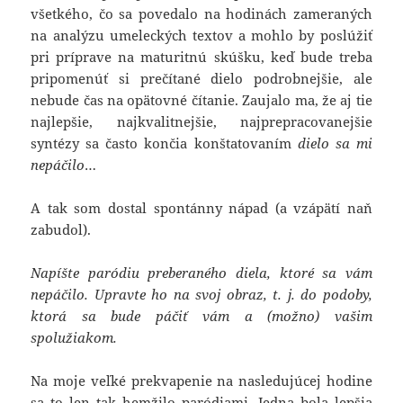
všetkého, čo sa povedalo na hodinách zameraných
na analýzu umeleckých textov a mohlo by poslúžiť
pri príprave na maturitnú skúšku, keď bude treba
pripomenúť si prečítané dielo podrobnejšie, ale
nebude čas na opätovné čítanie. Zaujalo ma, že aj tie
najlepšie, najkvalitnejšie, najprepracovanejšie
syntézy sa často končia konštatovaním
dielo sa mi
nepáčilo
…
A tak som dostal spontánny nápad (a vzápätí naň
zabudol).
Napíšte paródiu preberaného diela, ktoré sa vám
nepáčilo. Upravte ho na svoj obraz, t. j. do podoby,
ktorá sa bude páčiť vám a (možno) vašim
spolužiakom.
Na moje veľké prekvapenie na nasledujúcej hodine
sa to len tak hemžilo paródiami. Jedna bola lepšia