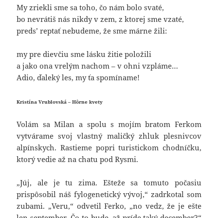
My zriekli sme sa toho, čo nám bolo svaté,
bo nevrátiš nás nikdy v zem, z ktorej sme vzaté,
preds’ reptať nebudeme, že sme márne žili:
my pre dievčiu sme lásku žitie položili
a jako ona vrelým nachom – v ohni vzpláme…
Adio, ďaleký les, my ťa spomíname!
Kristína Vrublovská – Hôrne kvety
Volám sa Milan a spolu s mojím bratom Ferkom
vytvárame svoj vlastný maličký zhluk plesnivcov
alpínskych. Rastieme popri turistickom chodníčku,
ktorý vedie až na chatu pod Rysmi.
„Júj, ale je tu zima. Ešteže sa tomuto počasiu
prispôsobil náš fylogenetický vývoj,“ zadrkotal som
zubami. „Veru,“ odvetil Ferko, „no vedz, že je ešte
len september. Čo to bude, až príde taký december?“