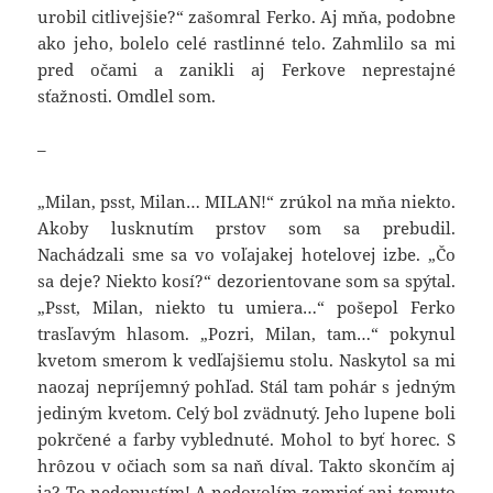
urobil citlivejšie?“ zašomral Ferko. Aj mňa, podobne
ako jeho, bolelo celé rastlinné telo. Zahmlilo sa mi
pred očami a zanikli aj Ferkove neprestajné
sťažnosti. Omdlel som.
–
„Milan, psst, Milan… MILAN!“ zrúkol na mňa niekto.
Akoby lusknutím prstov som sa prebudil.
Nachádzali sme sa vo voľajakej hotelovej izbe. „Čo
sa deje? Niekto kosí?“ dezorientovane som sa spýtal.
„Psst, Milan, niekto tu umiera…“ pošepol Ferko
trasľavým hlasom. „Pozri, Milan, tam…“ pokynul
kvetom smerom k vedľajšiemu stolu. Naskytol sa mi
naozaj nepríjemný pohľad. Stál tam pohár s jedným
jediným kvetom. Celý bol zvädnutý. Jeho lupene boli
pokrčené a farby vyblednuté. Mohol to byť horec. S
hrôzou v očiach som sa naň díval. Takto skončím aj
ja? To nedopustím! A nedovolím zomrieť ani tomuto