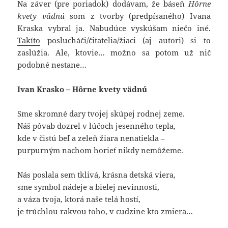
Na záver (pre poriadok) dodávam, že báseň
Hôrne
kvety vädnú
som z tvorby (predpísaného) Ivana
Kraska vybral ja. Nabudúce vyskúšam niečo iné.
Takíto
poslucháči/čitatelia/žiaci (aj autori) si to
zaslúžia. Ale, ktovie… možno sa potom už nič
podobné nestane…
Ivan Krasko – Hôrne kvety vädnú
Sme skromné dary tvojej skúpej rodnej zeme.
Náš pôvab dozrel v lúčoch jesenného tepla,
kde v čistú beľ a zeleň žiara nenatiekla –
purpurným nachom horieť nikdy nemôžeme.
Nás poslala sem tklivá, krásna detská viera,
sme symbol nádeje a bielej nevinnosti,
a váza tvoja, ktorá naše telá hostí,
je trúchlou rakvou toho, v cudzine kto zmiera…