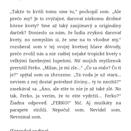
„Takže to kvôli tomu sme tu,“ pochopil som. „Ale
prečo my? Je to zvyčajné, darovať niekomu drobné
hôrne kvety? Sme až taký zaujímavý a originálny
darček? Donieslo sa nám, že ľudia zvyknú darovať
kvety, no nemyslím si, že sme na to vhodné my,“
rozoberal som v tej svojej kvetnej hlave dôvody,
prečo zvolil nás a nie radšej nejaké tropické kvety s
veľkými farebnými lupeňmi. Niť mojich myšlienok
prerušil Ferko. „Milan, je mi zle…“ „Čo sa stalo? Čo ti
je?“ spýtal som sa zhrozene. „Tá voda je už stará…
neviem z nej dostať potrebné živiny… ty to necítiš?“
zasekával sa. „Áno, ale ešte to nie je až také zlé. No
tak, Ferko, ja verím, že to ešte vydržíš… Ferko?“
Žiadna odpoveď. „FERKO!“ Nič. Aj muškáty na
parapete stíchli. Nepočul som. Nevidel som.
Nevnímal som.
(Extended ending)