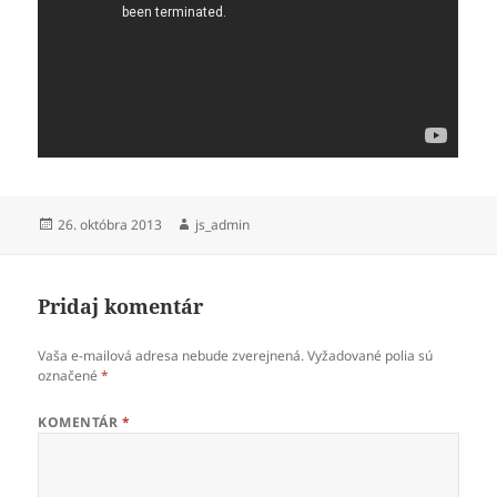
Publikované
Autor
26. októbra 2013
js_admin
Pridaj komentár
Vaša e-mailová adresa nebude zverejnená.
Vyžadované polia sú
označené
*
KOMENTÁR
*