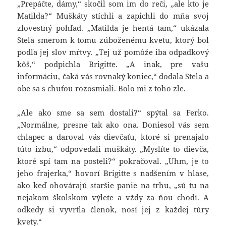
„Prepáčte, dámy,“ skočil som im do reči, „ale kto je
Matilda?“ Muškáty stíchli a zapichli do mňa svoj
zlovestný pohľad. „Matilda je hentá tam,“ ukázala
Stela smerom k tomu zúboženému kvetu, ktorý bol
podľa jej slov mŕtvy. „Tej už pomôže iba odpadkový
kôš,“ podpichla Brigitte. „A inak, pre vašu
informáciu, čaká vás rovnaký koniec,“ dodala Stela a
obe sa s chuťou rozosmiali. Bolo mi z toho zle.
„Ale ako sme sa sem dostali?“ spýtal sa Ferko.
„Normálne, presne tak ako ona. Doniesol vás sem
chlapec a daroval vás dievčaťu, ktoré si prenajalo
túto izbu,“ odpovedali muškáty. „Myslíte to dievča,
ktoré spí tam na posteli?“ pokračoval. „Uhm, je to
jeho frajerka,“ hovorí Brigitte s nadšením v hlase,
ako keď ohovárajú staršie panie na trhu, „sú tu na
nejakom školskom výlete a vždy za ňou chodí. A
odkedy si vyvrtla členok, nosí jej z každej túry
kvety.“