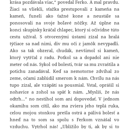
krása pozdávala viac,“ povedal Ferko. A mal pravdu.
Žiaci sa vliekli, sťažka prestupovali z kameňa na
kameň, funeli ako ťažné kone a neustále sa
ponosovali na svoje boľavé nôžky. Až úplne na
konci skupinky kráčal chlapec, ktorý si očividne túto
cestu užíval. S otvorenými ústami zízal na bralá
týčiace sa nad nimi, div mu oči z jamôk nevypadli.
Ako sa tak obzeral, chudák, nevšimol si kameň,
ktorý vytŕčal z radu. Potkol sa a dopadol ani nie
meter od nás. Sykol od bolesti, tvár sa mu zvraštila a
potichu zanadával. Keď sa nemotorne zdvíhal zo
zeme, očami zablúdil smerom k nám. Chvíľu na nás
tupo zízal, ale vzápätí sa pousmial. Vstal, oprášil si
nohavice a zohol sa späť k nám. „Myslíš, že nás
odtrh…“ no nestihol som ani dopovedať. V jednom
okamihu som cítil, ako ma zviera jeho teplá ruka,
celou mojou stonkou prešla ostrá a pálivá bolesť a
hneď na to som sa spolu s Ferkom vznášal vo
vzduchu. Vytrhol nás! „Ublížilo by ti, ak by si to