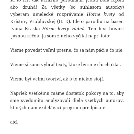
ako druhá! Za všetky (so súhlasom autorky)
vyberám umelecké rozprávanie
Hôrne kvety
od
Kristíny Vrublovskej (II. D). Ide o paródiu na báseň
Ivana Kraska
Hôrne kvety vädnú.
Ten text hovorí
jasnou rečou. Ja som z neho vyčítal napr. toto:
Vieme povedať veľmi presne, čo sa nám páči a čo nie.
Vieme si sami vybrať texty, ktoré by sme chceli čítať.
Vieme byť veľmi tvoriví, ak o to niekto stojí.
Napriek všetkému máme dostatok pokory na to, aby
sme svedomito analyzovali diela všetkých autorov,
ktorých nám vzdelávací program predpisuje.
atď.