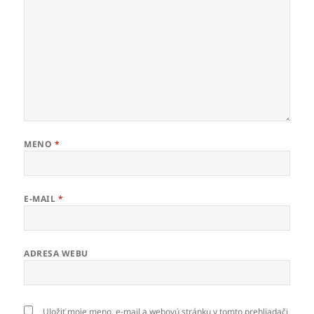
MENO
*
E-MAIL
*
ADRESA WEBU
Uložiť moje meno, e-mail a webovú stránku v tomto prehliadači