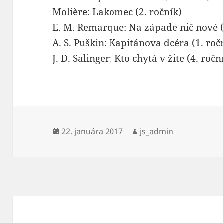
Molière: Lakomec (2. ročník)
E. M. Remarque: Na západe nič nové (
A. S. Puškin: Kapitánova dcéra (1. roč
J. D. Salinger: Kto chytá v žite (4. ročn
Publikované
Autor
22. januára 2017
js_admin