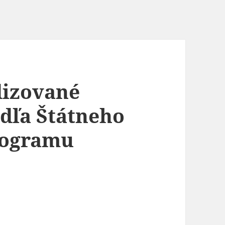
dizované
odľa Štátneho
rogramu