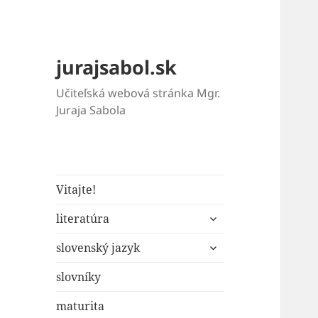
jurajsabol.sk
Učiteľská webová stránka Mgr.
Juraja Sabola
Vitajte!
rozbaliť
literatúra
odvodené
rozbaliť
menu
slovenský jazyk
odvodené
menu
slovníky
maturita