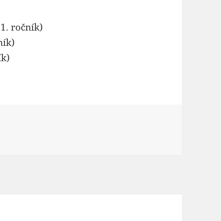
1. ročník)
ník)
ík)