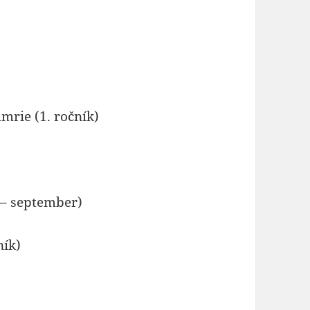
mrie (1. ročník)
k
–
september)
ník)