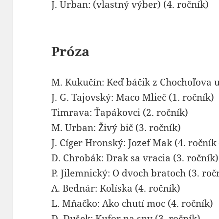
J. Urban: (vlastný výber) (4. ročník)
Próza
M. Kukučín: Keď báčik z Chochoľova u
J. G. Tajovský: Maco Mlieč (1. ročník)
Timrava: Ťapákovci (2. ročník)
M. Urban: Živý bič (3. ročník)
J. Cíger Hronský: Jozef Mak (4. roční
D. Chrobák: Drak sa vracia (3. ročník)
P. Jilemnický: O dvoch bratoch (3. roč
A. Bednár: Kolíska (4. ročník)
L. Mňačko: Ako chutí moc (4. ročník)
D. Dušek: Kufor na sny (3. ročník)