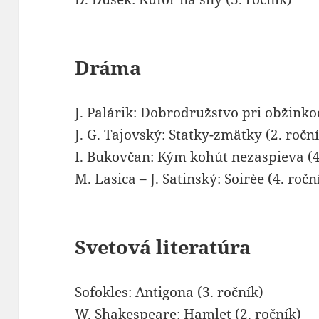
Dráma
J. Palárik: Dobrodružstvo pri obžinkoc
J. G. Tajovský: Statky-zmätky (2. ročn
I. Bukovčan: Kým kohút nezaspieva (4
M. Lasica – J. Satinský: Soirèe (4. ročn
Svetová literatúra
Sofokles: Antigona (3. ročník)
W. Shakespeare: Hamlet (2. ročník)