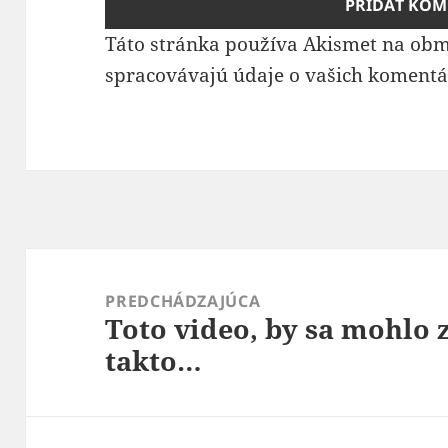
Táto stránka používa Akismet na ob
spracovávajú údaje o vašich komentá
Navigácia
v
PREDCHÁDZAJÚCA
Toto video, by sa mohlo 
článku
Predchádzajúci
takto…
článok: