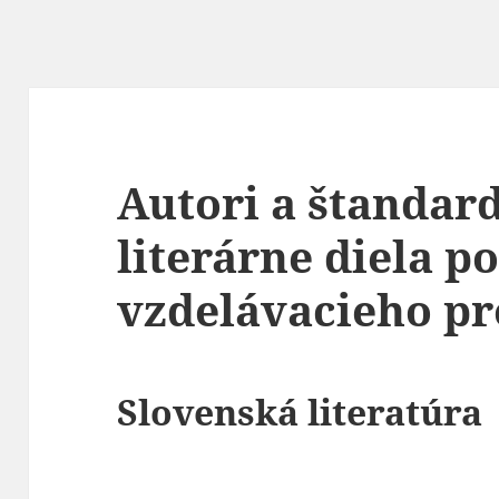
Autori a štandar
literárne diela p
vzdelávacieho p
Slovenská literatúra