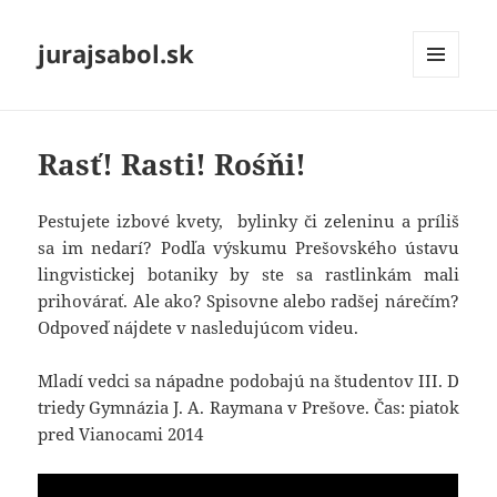
jurajsabol.sk
MENU
A
WIDGETY
Rasť! Rasti! Rośňi!
Pestujete izbové kvety, bylinky či zeleninu a príliš
sa im nedarí? Podľa výskumu Prešovského ústavu
lingvistickej botaniky by ste sa rastlinkám mali
prihovárať. Ale ako? Spisovne alebo radšej nárečím?
Odpoveď nájdete v nasledujúcom videu.
Mladí vedci sa nápadne podobajú na študentov III. D
triedy Gymnázia J. A. Raymana v Prešove. Čas: piatok
pred Vianocami 2014