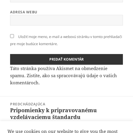
ADRESA WEBU
Uložiť moje meno, e-mail a webovú stránku v tomto prehliadači
pre moje budúce komentáre.
Táto stránka používa Akismet na obmedzenie
spamu.
Zistite, ako sa spracovávajú údaje o vašich
komentároch.
Navigácia
PREDCHÁDZAJÚCA
v
Pripomienky k pripravovanému
Predchádzajúci
článku
vzdelávaciemu štandardu
článok:
We use cookies on our website to give you the most