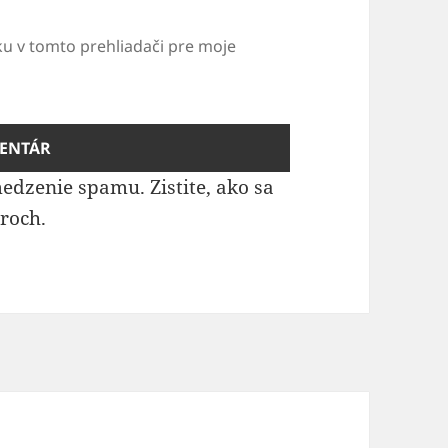
ku v tomto prehliadači pre moje
medzenie spamu.
Zistite, ako sa
roch.