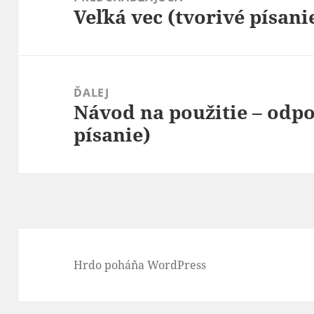
Veľká vec (tvorivé písanie
článku
Predchádzajúci
článok:
ĎALEJ
Návod na použitie – odpov
Ďalší
písanie)
článok:
Hrdo poháňa WordPress