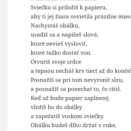
Sviečku si priložíš k papieru,
aby ti jej žiara osvietila prázdne mies
Nachystáš obálku,
usadíš sa a napíšeš slová,
ktoré nevieš vysloviť,
ktoré ťažko dostať von.
Otvoríš svoje srdce
a tepnou necháš krv tiecť až do konče
Posnažíš sa pri tom nevyroniť slzu,
a posnažíš sa ponechať to, čo cítiš.
Keď už bude papier zaplnený,
vložíš ho do obálky
a zapečatíš voskom sviečky.
Obálku budeš dlho držať v ruke,