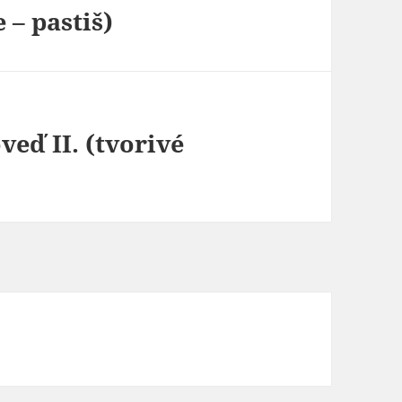
 – pastiš)
eď II. (tvorivé