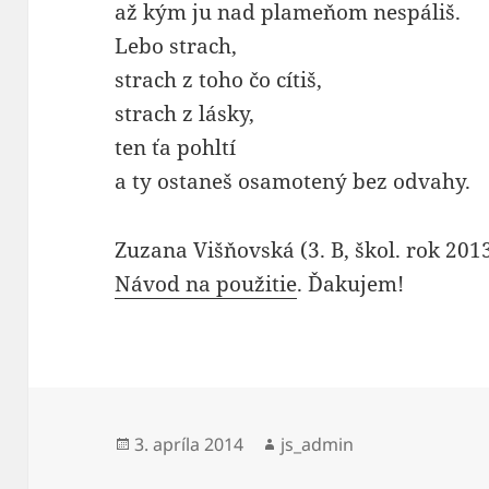
až kým ju nad plameňom nespáliš.
Lebo strach,
strach z toho čo cítiš,
strach z lásky,
ten ťa pohltí
a ty ostaneš osamotený bez odvahy.
Zuzana Višňovská (3. B, škol. rok 20
Návod na použitie
. Ďakujem!
Publikované
Autor
3. apríla 2014
js_admin