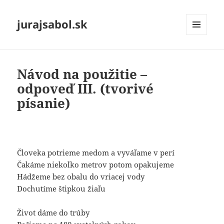
jurajsabol.sk
MENU
A
WIDGETY
Návod na použitie –
odpoveď III. (tvorivé
písanie)
Človeka potrieme medom a vyváľame v perí
Čakáme niekoľko metrov potom opakujeme
Hádžeme bez obalu do vriacej vody
Dochutíme štipkou žiaľu
Život dáme do trúby