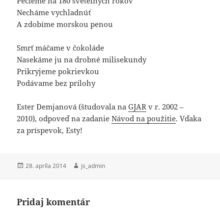
Pečieme na 180 svetelných rokov
Necháme vychladnúť
A zdobíme morskou penou
Smrť máčame v čokoláde
Nasekáme ju na drobné milisekundy
Prikryjeme pokrievkou
Podávame bez prílohy
Ester Demjanová (študovala na
GJAR
v r. 2002 –
2010), odpoveď na zadanie
Návod na použitie
. Vďaka
za príspevok, Esty!
Publikované
Autor
28. apríla 2014
js_admin
Pridaj komentár