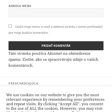
ADRESA WEBU
Uložiť moje meno, e-mail a webovú stránku v tomto prehliadači
pre moje budúce komentáre.
Táto stránka používa Akismet na obmedzenie
spamu.
Zistite, ako sa spracovávajú údaje o vašich
komentároch.
Navigácia
PREDCHÁDZAJÚCA
v
Návod na použitie – odpoveď II. (tvorivé
Predchádzajúci
článku
písanie)
článok:
We use cookies on our website to give you the most
relevant experience by remembering your preferences
and repeat visits. By clicking “Accept All”, you consent
to the use of ALL the cookies. However, you may visit
ĎALEJ